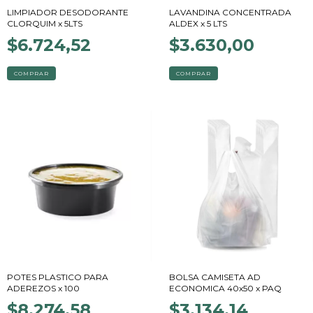
LIMPIADOR DESODORANTE
LAVANDINA CONCENTRADA
CLORQUIM x 5LTS
ALDEX x 5 LTS
$6.724,52
$3.630,00
POTES PLASTICO PARA
BOLSA CAMISETA AD
ADEREZOS x 100
ECONOMICA 40x50 x PAQ
$8.274,58
$3.134,14