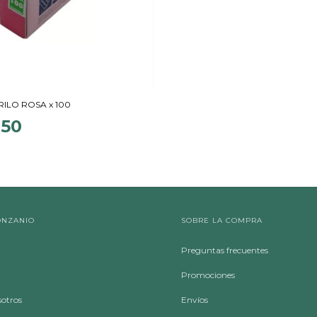
RILO ROSA x 100
,50
ONZANIO
SOBRE LA COMPRA
Preguntas frecuentes
Promociones
sotros
Envíos