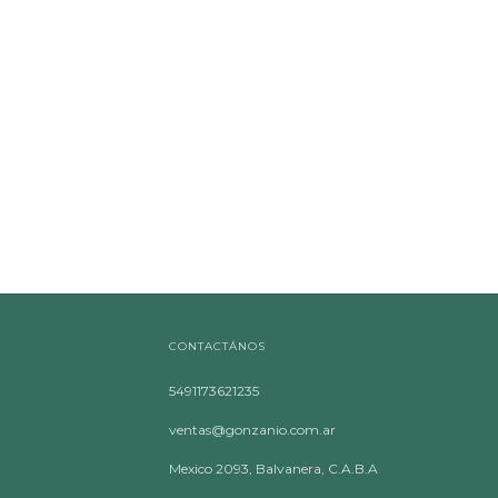
CONTACTÁNOS
5491173621235
ventas@gonzanio.com.ar
Mexico 2093, Balvanera, C.A.B.A