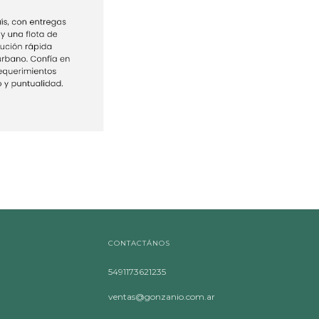
CONTACTÁNOS
5491173621235
ventas@gonzanio.com.ar