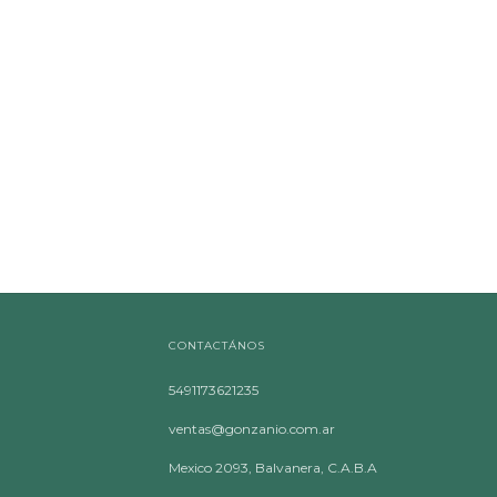
CONTACTÁNOS
5491173621235
ventas@gonzanio.com.ar
Mexico 2093, Balvanera, C.A.B.A