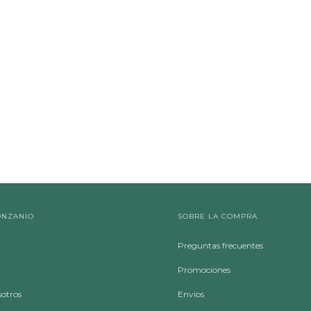
ONZANIO
SOBRE LA COMPRA
Preguntas frecuentes
Promociones
sotros
Envíos