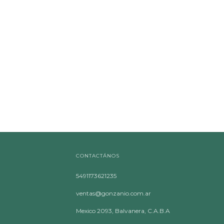
CONTACTÁNOS
5491173621235
ventas@gonzanio.com.ar
Mexico 2093, Balvanera, C.A.B.A