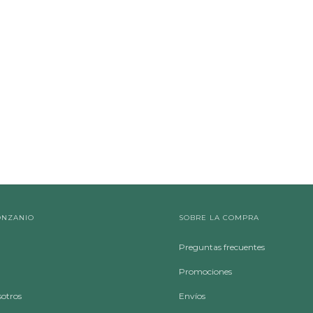
ONZANIO
SOBRE LA COMPRA
Preguntas frecuentes
Promociones
sotros
Envíos